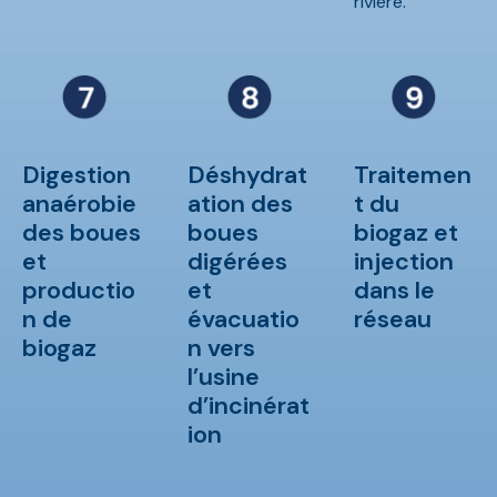
rivière.
Digestion
Déshydrat
Traitemen
anaérobie
ation des
t du
des boues
boues
biogaz et
et
digérées
injection
productio
et
dans le
n de
évacuatio
réseau
biogaz
n vers
l’usine
d’incinérat
ion