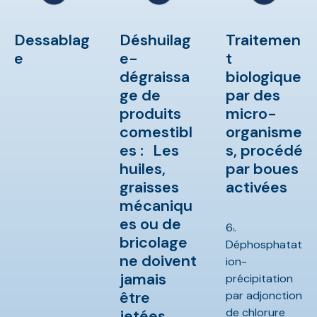
Dessablag
Déshuilag
Traitemen
e
e-
t
dégraissa
biologique
ge de
par des
produits
micro-
comestibl
organisme
es : Les
s, procédé
huiles,
par boues
graisses
activées
mécaniqu
es ou de
6
.
1
bricolage
Déphosphatat
ne doivent
ion-
jamais
précipitation
être
par adjonction
de chlorure
jetées