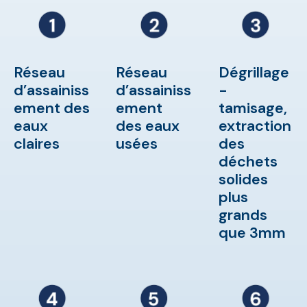
Réseau
Réseau
Dégrillage
d’assainiss
d’assainiss
-
ement des
ement
tamisage,
eaux
des eaux
extraction
claires
usées
des
déchets
solides
plus
grands
que 3mm